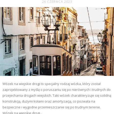
26 CZERWCA 2023
Wózek na wiejskie drogi to specjalny rodzaj wózka, który został
zaprojektowany z myślą o poruszaniu się po nierównych i trudnych do
przejechania drogach wiejskich. Taki wózek charakteryzuje się solidną
konstrukcją, dużymi kołami oraz amortyzacją, co pozwala na
bezpieczne i wygodne przemieszczanie się po trudnym terenie.
Wózek na wiejskie drogi...