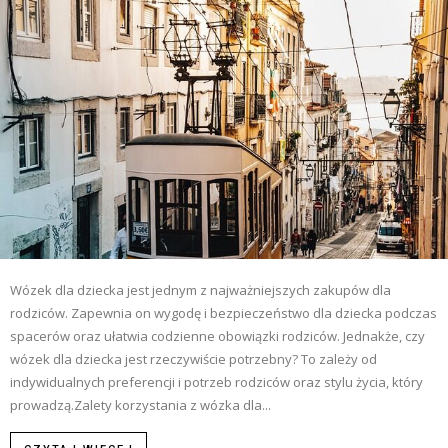
Wózek dla dziecka jest jednym z najważniejszych zakupów dla
rodziców. Zapewnia on wygodę i bezpieczeństwo dla dziecka podczas
spacerów oraz ułatwia codzienne obowiązki rodziców. Jednakże, czy
wózek dla dziecka jest rzeczywiście potrzebny? To zależy od
indywidualnych preferencji i potrzeb rodziców oraz stylu życia, który
prowadzą.Zalety korzystania z wózka dla...