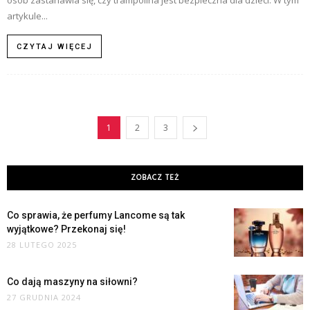
osób zastanawia się, czy trampolina jest bezpieczna dla dzieci. W tym
artykule...
CZYTAJ WIĘCEJ
1
2
3
ZOBACZ TEŻ
Co sprawia, że perfumy Lancome są tak
wyjątkowe? Przekonaj się!
28 LUTEGO 2025
Co dają maszyny na siłowni?
27 GRUDNIA 2024