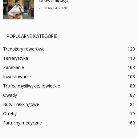
Ile trwa mutacja
21 MARCA 2020
POPULARNE KATEGORIE
Trenażery rowerowe
120
Terrarystyka
113
Zarabianie
108
Inwestowanie
108
Trofea myśliwskie, łowieckie
89
Owady
87
Buty Trekkingowe
81
Otręby
79
Fartuchy medyczne
69