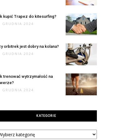
k kupić Trapez do kitesurfing?
7 GRUDNIA 2024
y orbitrek jest dobry na kolana?
6 GRUDNIA 2024
k trenować wytrzymałość na
owerze?
6 GRUDNIA 2024
KATEGORIE
tegorie