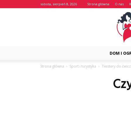
sobota, sierpień 8, 2026
Strona główna
O nas
DOM I OG
Strona główna
Sport i turystyka
Twistery do ćwicz
Czy