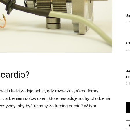
Ja
2
Cz
2
Ja
 cardio?
r
2
e wielu ludzi zadaje sobie, gdy rozważają różne formy
 urządzeniem do ćwiczeń, które naśladuje ruchy chodzenia
tensywny, aby być uznany za trening cardio? W tym
Ka