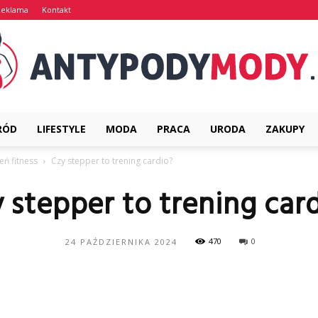
Reklama
Kontakt
RÓD
LIFESTYLE
MODA
PRACA
URODA
ZAKUPY
AntypodyMody.pl
eń fitness
Czy stepper to trening cardio?
 stepper to trening car
470
0
24 PAŹDZIERNIKA 2024