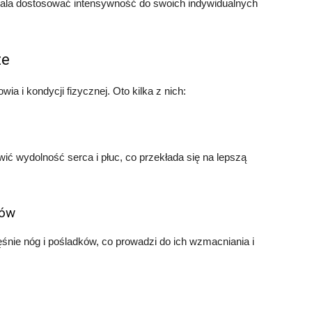
wala dostosować intensywność do swoich indywidualnych
ze
ia i kondycji fizycznej. Oto kilka z nich:
ć wydolność serca i płuc, co przekłada się na lepszą
ków
ie nóg i pośladków, co prowadzi do ich wzmacniania i