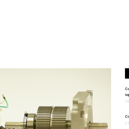
Co
są
2
Co
2