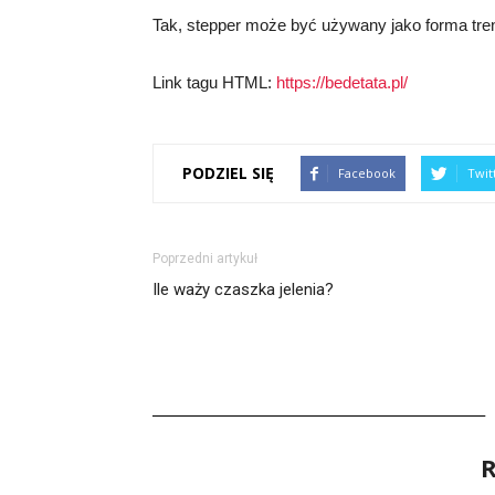
Tak, stepper może być używany jako forma tren
Link tagu HTML:
https://bedetata.pl/
PODZIEL SIĘ
Facebook
Twit
Poprzedni artykuł
Ile waży czaszka jelenia?
R