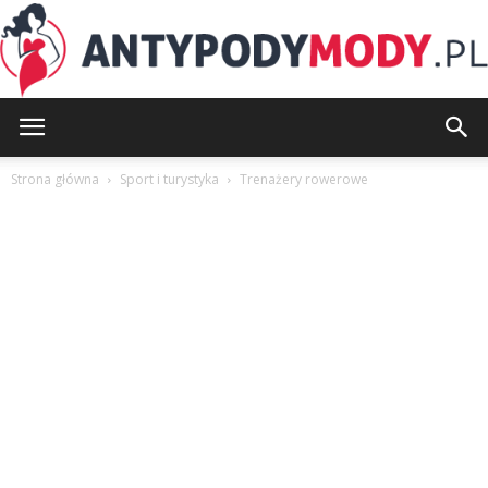
AntypodyMody.pl
Strona główna
Sport i turystyka
Trenażery rowerowe