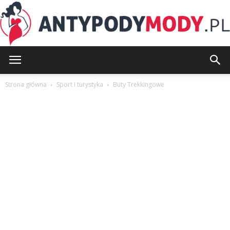
AntypodyMody.pl
Strona główna
Sport i turystyka
Buty Trekkingowe