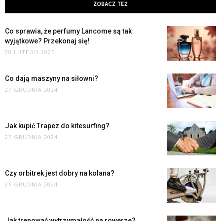
ZOBACZ TEŻ
Co sprawia, że perfumy Lancome są tak
wyjątkowe? Przekonaj się!
28 LUTEGO 2025
Co dają maszyny na siłowni?
27 GRUDNIA 2024
Jak kupić Trapez do kitesurfing?
27 GRUDNIA 2024
Czy orbitrek jest dobry na kolana?
26 GRUDNIA 2024
Jak trenować wytrzymałość na rowerze?