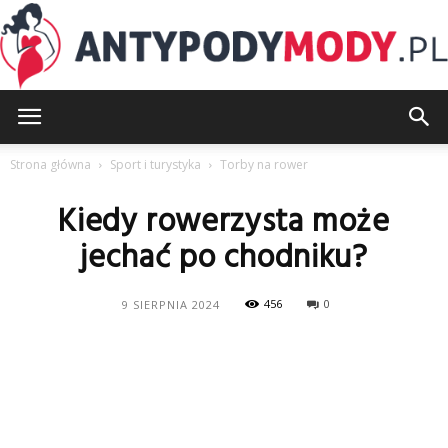
AntypodyMody.pl
Strona główna
Sport i turystyka
Torby na rower
Kiedy rowerzysta może
jechać po chodniku?
456
0
9 SIERPNIA 2024